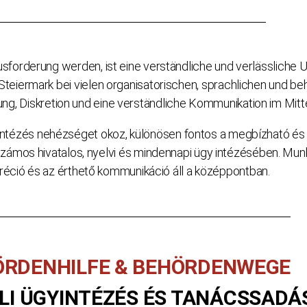
rderung werden, ist eine verständliche und verlässliche Un
ermark bei vielen organisatorischen, sprachlichen und behö
ng, Diskretion und eine verständliche Kommunikation im Mitt
intézés nehézséget okoz, különösen fontos a megbízható és é
zámos hivatalos, nyelvi és mindennapi ügy intézésében. Mun
réció és az érthető kommunikáció áll a középpontban.
ÖRDENHILFE & BEHÖRDENWEGE
LI ÜGYINTÉZÉS ÉS TANÁCSSADÁ