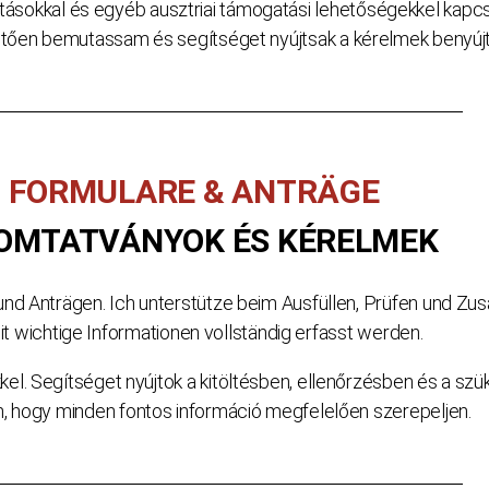
tatásokkal és egyéb ausztriai támogatási lehetőségekkel kap
tően bemutassam és segítséget nyújtsak a kérelmek benyúj
FORMULARE & ANTRÄGE
OMTATVÁNYOK ÉS KÉRELMEK
nd Anträgen. Ich unterstütze beim Ausfüllen, Prüfen und Z
t wichtige Informationen vollständig erfasst werden.
kel. Segítséget nyújtok a kitöltésben, ellenőrzésben és a 
, hogy minden fontos információ megfelelően szerepeljen.