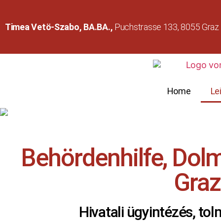
Timea Vetö-Szabo, BA.BA.,
Puchstrasse 133, 8055 Graz
Home
Le
Behördenhilfe, Dol
Graz
Hivatali ügyintézés, to