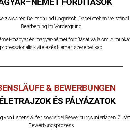
AGYAR–NÉMET FORDÍTÁSOK
e zwischen Deutsch und Ungarisch. Dabei stehen Verständlich
Bearbeitung im Vordergrund.
német-magyar és magyar-német fordítását vállalom. A munkám
professzionális kivitelezés kiemelt szerepet kap.
BENSLÄUFE & BEWERBUNGEN
ÉLETRAJZOK ÉS PÁLYÁZATOK
ung von Lebensläufen sowie bei Bewerbungsunterlagen. Zusätz
Bewerbungsprozess.