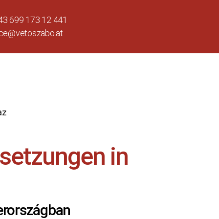
43 699 173 12 441
ice@vetoszabo.at
setzungen in
jerországban